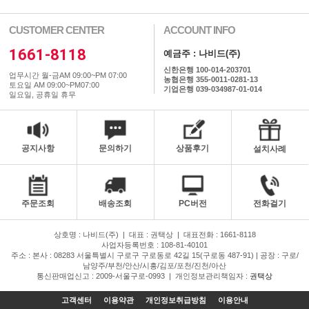
CUSTOMER CENTER
ACCOUNT INFO
1661-8118
예금주 : 나비드(주)
신한은행 100-014-203701
업무시간 월-금AM 09:00~PM 07:00
농협은행 355-0011-0281-13
토요일 AM 09:00~PM07:00
기업은행 039-034987-01-014
일요일, 공휴일 휴무
공지사항
문의하기
상품후기
설치사례
주문조회
배송조회
PC버전
전화걸기
상호명 : 나비드(주)
|
대표 : 권택상
|
대표전화 : 1661-8118
사업자등록번호 : 108-81-40101
주소 : 본사 : 08283 서울특별시 구로구 구로동로 42길 15(구로동 487-91) | 공장 : 구로/
남양주/부천/안산/시흥/김포/포천/진천/아산
통신판매업신고 : 2009-서울구로-0993
|
개인정보관리책임자 :
권택상
고객센터
이용약관
개인정보취급방침
이용안내