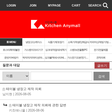
LOGIN
JOIN
MYPAGE
CART
SEARCH
MENU
냉장고/쇼케이스
식품기계/포장기
소독기/위생/단체급식
커피머신/제빙기/빙삭기
로스타/화덕/불판
가스렌지/조리기구
싱크대/작업대/세척기
스텐/보온물통/PC
전기/전열제품
운반카/써빙카
탁자/의자/파티션/파라솔
싱크볼/액세서리/배수구
가스전기오븐/전기렌지쿡탑/렌지후드
견적의뢰
질문과 대답
글쓰기
검색
테이블 냉장고 제작 의뢰
남지현
| 2026-08-05
테이블 냉장고 제작 의뢰에 관한 답변
키친애니몰
| 2026-08-06