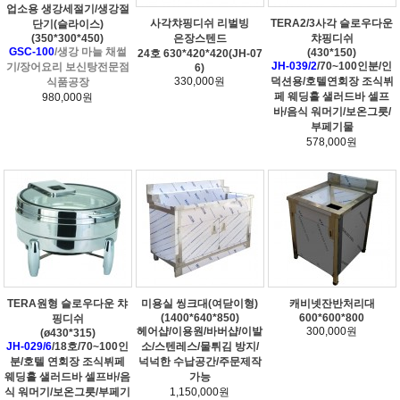
업소용 생강세절기/생강절
사각챠핑디쉬 리벌빙
TERA2/3사각 슬로우다운
단기(슬라이스)
(350*300*450)
은장스텐드
챠핑디쉬
GSC-100
/생강 마늘 채썰
(430*150)
24호 630*420*420(JH-07
JH-039/2
/70~100인분/인
기/장어요리 보신탕전문점
6)
330,000원
덕션용/호텔연회장 조식뷔
식품공장
페 웨딩홀 샐러드바 셀프
980,000원
바/음식 워머기/보온그릇/
부페기물
578,000원
TERA원형 슬로우다운 챠
미용실 씽크대(여닫이형)
캐비넷잔반처리대
(1400*640*850)
600*600*800
핑디쉬
헤어샵/이용원/바버샵/이발
300,000원
(ø430*315)
JH-029/6
/18호/70~100인
소/스텐레스/물튀김 방지/
분/호텔 연회장 조식뷔페
넉넉한 수납공간/주문제작
웨딩홀 샐러드바 셀프바/음
가능
식 워머기/보온그릇/부페기
1,150,000원