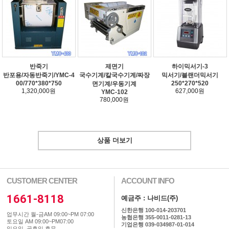
반죽기
제면기
하이믹서기-3
반포용/자동반죽기/YMC-4
국수기계/칼국수기계/짜장
믹서기/블랜더믹서기
00/770*380*750
250*270*520
면기계/우동기계
1,320,000원
627,000원
YMC-102
780,000원
상품 더보기
CUSTOMER CENTER
ACCOUNT INFO
1661-8118
예금주 : 나비드(주)
신한은행 100-014-203701
업무시간 월-금AM 09:00~PM 07:00
농협은행 355-0011-0281-13
토요일 AM 09:00~PM07:00
기업은행 039-034987-01-014
일요일, 공휴일 휴무