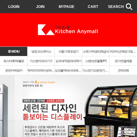
LOGIN
JOIN
MYPAGE
CART
SEARCH
MENU
냉장고/쇼케이스
식품기계/포장기
소독기/위생/단체급식
커피머신/제빙기/빙삭기
로스타/화덕/불판
가스렌지/조리기구
싱크대/작업대/세척기
스텐/보온물통/PC
전기/전열제품
운반카/써빙카
탁자/의자/파티션/파라솔
싱크볼/액세서리/배수구
가스전기오븐/전기렌지쿡탑/렌지후드
견적의뢰