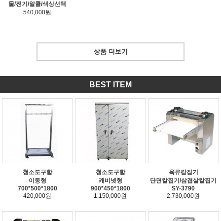
물/전기/알콜/색상선택
540,000원
상품 더보기
BEST ITEM
청소도구함
청소도구함
육류칼집기
이동형
캐비넷형
단면칼집기/삼겹살칼집기
700*500*1800
900*450*1800
SY-3790
420,000원
1,150,000원
2,730,000원