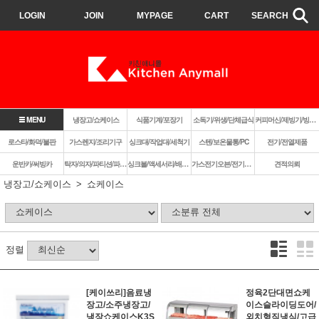
LOGIN
JOIN
MYPAGE
CART
SEARCH
MENU
냉장고/쇼케이스
식품기계/포장기
소독기/위생/단체급식
커피머신/제빙기/빙삭기
로스타/화덕/불판
가스렌지/조리기구
싱크대/작업대/세척기
스텐/보온물통/PC
전기/전열제품
운반카/써빙카
탁자/의자/파티션/파라솔
싱크볼/액세서리/배수구
가스전기오븐/전기렌지쿡탑/렌지후드
견적의뢰
냉장고/쇼케이스
쇼케이스
정렬
[케이쓰리]음료냉
정육2단대면쇼케
장고/소주냉장고/
이스슬라이딩도어/
냉장쇼케이스K3S
외치형직냉식/고급