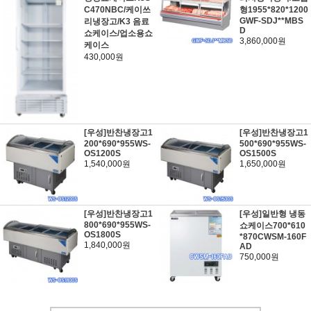
C470NBC/케이쓰
형1955*820*1200
GWF-SDJ**MBS
리냉장고/K3 음료
D
쇼케이스/업소용쇼
3,860,000원
케이스
430,000원
[우성]반찬냉장고1
[우성]반찬냉장고1
200*690*955WS-
500*690*955WS-
OS1200S
OS1500S
1,540,000원
1,650,000원
[우성]반찬냉장고1
[우성]일반형 냉동
800*690*955WS-
쇼케이스700*610
OS1800S
*870CWSM-160F
1,840,000원
AD
750,000원