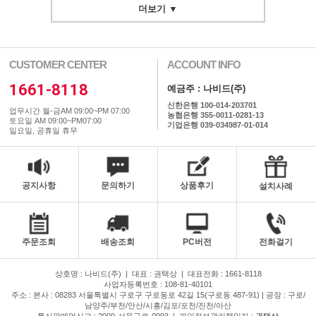
더보기 ▼
CUSTOMER CENTER
ACCOUNT INFO
1661-8118
예금주 : 나비드(주)
신한은행 100-014-203701
업무시간 월-금AM 09:00~PM 07:00
농협은행 355-0011-0281-13
토요일 AM 09:00~PM07:00
기업은행 039-034987-01-014
일요일, 공휴일 휴무
공지사항
문의하기
상품후기
설치사례
주문조회
배송조회
PC버전
전화걸기
상호명 : 나비드(주)
|
대표 : 권택상
|
대표전화 : 1661-8118
사업자등록번호 : 108-81-40101
주소 : 본사 : 08283 서울특별시 구로구 구로동로 42길 15(구로동 487-91) | 공장 : 구로/
남양주/부천/안산/시흥/김포/포천/진천/아산
통신판매업신고 : 2009-서울구로-0993
|
개인정보관리책임자 :
권택상