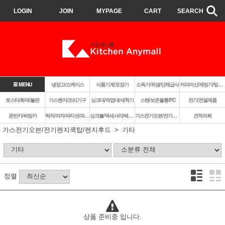
LOGIN
JOIN
MYPAGE
CART
SEARCH
MENU
냉장고/쇼케이스
식품기계/포장기
소독기/위생/단체급식
커피머신/제빙기/빙삭기
로스타/화덕/불판
가스렌지/조리기구
싱크대/작업대/세척기
스텐/보온물통/PC
전기/전열제품
운반카/써빙카
탁자/의자/파티션/파라솔
싱크볼/액세서리/배수구
가스전기오븐/전기렌지쿡탑/렌지후드
견적의뢰
가스전기오븐/전기렌지쿡탑/렌지후드
기타
정렬
상품 준비중 입니다.