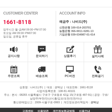
CUSTOMER CENTER
ACCOUNT INFO
1661-8118
예금주 : 나비드(주)
신한은행 100-014-203701
업무시간 월-금AM 09:00~PM 07:00
농협은행 355-0011-0281-13
토요일 AM 09:00~PM07:00
기업은행 039-034987-01-014
일요일, 공휴일 휴무
공지사항
문의하기
상품후기
설치사례
주문조회
배송조회
PC버전
전화걸기
상호명 : 나비드(주)
|
대표 : 권택상
|
대표전화 : 1661-8118
사업자등록번호 : 108-81-40101
주소 : 본사 : 08283 서울특별시 구로구 구로동로 42길 15(구로동 487-91) | 공장 : 구로/
남양주/부천/안산/시흥/김포/포천/진천/아산
통신판매업신고 : 2009-서울구로-0993
|
개인정보관리책임자 :
권택상
고객센터
이용약관
개인정보취급방침
이용안내