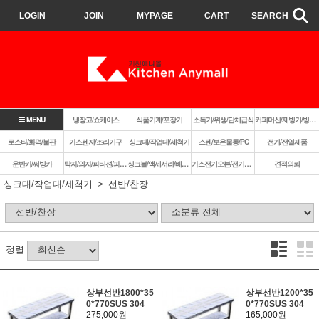
LOGIN
JOIN
MYPAGE
CART
SEARCH
MENU
냉장고/쇼케이스
식품기계/포장기
소독기/위생/단체급식
커피머신/제빙기/빙삭기
로스타/화덕/불판
가스렌지/조리기구
싱크대/작업대/세척기
스텐/보온물통/PC
전기/전열제품
운반카/써빙카
탁자/의자/파티션/파라솔
싱크볼/액세서리/배수구
가스전기오븐/전기렌지쿡탑/렌지후드
견적의뢰
싱크대/작업대/세척기
선반/찬장
정렬
상부선반1800*35
상부선반1200*35
0*770SUS 304
0*770SUS 304
275,000원
165,000원