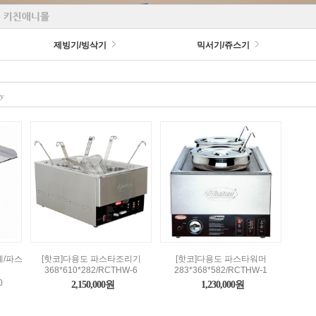
제빙기/빙삭기
믹서기/쥬스기
ry
/파스
[핫코]다용도 파스타조리기
[핫코]다용도 파스타워머
368*610*282/RCTHW-6
283*368*582/RCTHW-1
0
2,150,000원
1,230,000원