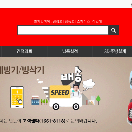
인기검색어 :
냉장고
|
냉동고
|
쇼케이스
|
작업대