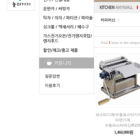
커피머신
Total
3
items in this catego
파스타기계/수동파스타기계
타면기계
수동파스타머신/R22
1,460,000원